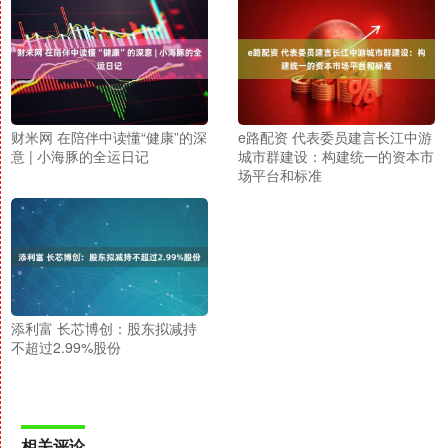
财米网 在陪伴中读懂“健康”的深
e路配资 代表委员建言长江中游
意 | 小海豚的全运日记
城市群建设：构建统一的资本市
场平台和标准
添利富 长芯博创：股东拟减持
不超过2.99%股份
相关评论