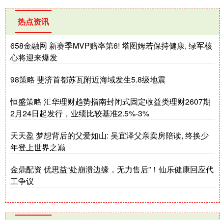
热点资讯
658金融网 新赛季MVP赔率第6! 塔图姆若保持健康, 绿军核
心将迎来爆发
98策略 斐济首都苏瓦附近海域发生5.8级地震
恒盛策略 汇华理财趋势指南封闭式固定收益类理财2607期
2月24日起发行，业绩比较基准2.5%-3%
天天盈 梦想背后的父爱如山: 吴宜泽父亲卖房陪读, 终换少
年登上世界之巅
金鼎配资 优思益“处崩溃边缘，无力售后”！仙乐健康回应代
工争议