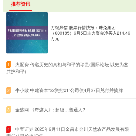
推荐资讯
万银鼎信 股票行情快报：珠免集团
（600185）6月5日主力资金净买入214.46
万元
​火配资 传递历史的真相与和平的珍贵(国际论坛·以史为鉴
1
共护和平)
​牛小散 中建资本“22资控01”公司债4月27日兑付并摘牌
2
​金盛网 《奇迹人》: 超级…普通人?
3
​申宝证券 2025年9月11日金昌市金川天然农产品发展有限
4
责任公司价格行情