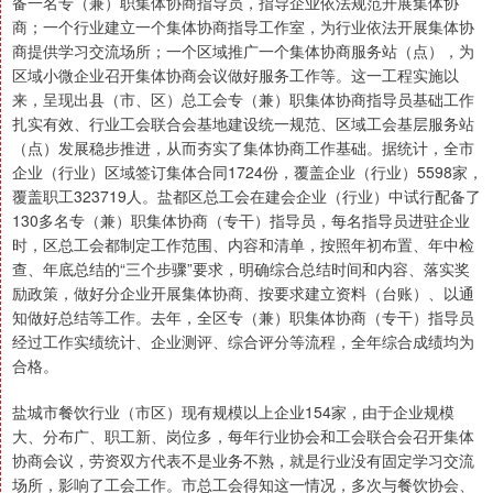
备一名专（兼）职集体协商指导员，指导企业依法规范开展集体协
商；一个行业建立一个集体协商指导工作室，为行业依法开展集体协
商提供学习交流场所；一个区域推广一个集体协商服务站（点），为
区域小微企业召开集体协商会议做好服务工作等。这一工程实施以
来，呈现出县（市、区）总工会专（兼）职集体协商指导员基础工作
扎实有效、行业工会联合会基地建设统一规范、区域工会基层服务站
（点）发展稳步推进，从而夯实了集体协商工作基础。据统计，全市
企业（行业）区域签订集体合同1724份，覆盖企业（行业）5598家，
覆盖职工323719人。盐都区总工会在建会企业（行业）中试行配备了
130多名专（兼）职集体协商（专干）指导员，每名指导员进驻企业
时，区总工会都制定工作范围、内容和清单，按照年初布置、年中检
查、年底总结的“三个步骤”要求，明确综合总结时间和内容、落实奖
励政策，做好分企业开展集体协商、按要求建立资料（台账）、以通
知做好总结等工作。去年，全区专（兼）职集体协商（专干）指导员
经过工作实绩统计、企业测评、综合评分等流程，全年综合成绩均为
合格。
盐城市餐饮行业（市区）现有规模以上企业154家，由于企业规模
大、分布广、职工新、岗位多，每年行业协会和工会联合会召开集体
协商会议，劳资双方代表不是业务不熟，就是行业没有固定学习交流
场所，影响了工会工作。市总工会得知这一情况，多次与餐饮协会、