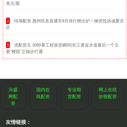
美元/股
​纯旭配资 惠州民意直通车8月排行榜出炉！物管投诉成重灾
4
区
​优配货主 30秒看工程攻坚瞬间|长江黄金水道最后一个主
5
要“梗阻”正稳步打通
兴盛
国内在
专业期
网上在线
网配
线配资
货配资
炒股配资
资
友情链接：