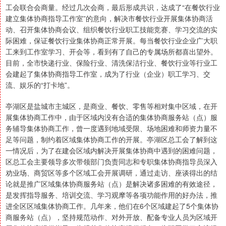
工会联合会商量。经过几次会商，最后形成共识，达成了“在餐饮行业
建立集体协商指导工作室”的意向，解决市餐饮行业开展集体协商活
动、召开集体协商会议、组织餐饮行业职工技能竞赛、学习交流的实
际困难，保证餐饮行业集体协商正常开展。每当餐饮行业企业广大职
工来到工作室学习、开会等，看到有了自己的专属场所都喜出望外。
目前，全市快递行业、保险行业、清洗保洁行业、餐饮行业等行业工
会建起了集体协商指导工作室，成为了行业（企业）职工学习、交
流、娱乐的“打卡地”。
亭湖区是盐城市主城区，是商业、餐饮、零售等相对集中区域，在开
展集体协商工作中，由于区域内没有合适的集体协商服务站（点）服
务辅导集体协商工作，曾一度遇到地域受限、场地困难和师资力量不
足等问题，制约着区域集体协商工作的开展。亭湖区总工会了解到这
一情况后，为了在建会区域内解决开展集体协商中遇到的困难问题，
区总工会主要领导多次带领部门负责同志和专职集体协商指导员深入
劝业场、商贸区等多个区域工会开展调研，通过走访、座谈得出的结
论就是推广区域集体协商服务站（点）是解决诸多困难的有效途径，
是发挥指导服务、培训交流、学习观摩等各项功能作用的好办法，推
进全区区域集体协商工作。几年来，他们在6个区域建起了5个集体协
商服务站（点），坚持规范动作、对外开放、配备专业人员为区域开