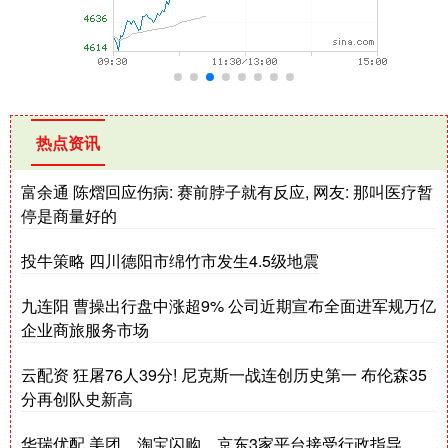
热点资讯
富余通 陈熠回应伤病: 赛前脖子就有反应, 网友: 那叫医疗暂
停是商量好的
投牛策略 四川德阳市绵竹市发生4.5级地震
九连阳 曹操出行盘中涨超9% 公司近期宣布全面进军规万亿
企业商旅服务市场
云配资 狂屠76人39分! 尼克斯一战连创历史第一 布伦森35
分再创队史新高
华瑞优配 美团、淘宝闪购、京东3家平台接受行政指导