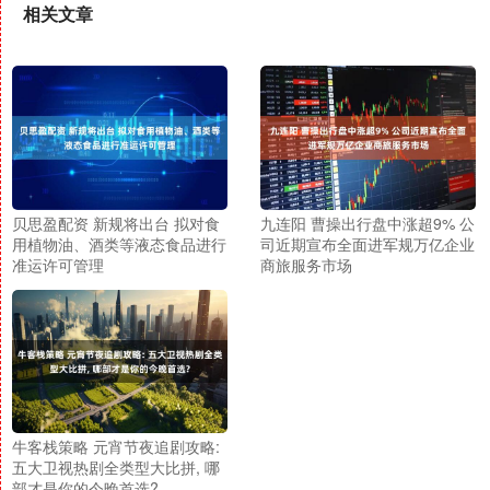
相关文章
贝思盈配资 新规将出台 拟对食
九连阳 曹操出行盘中涨超9% 公
用植物油、酒类等液态食品进行
司近期宣布全面进军规万亿企业
准运许可管理
商旅服务市场
牛客栈策略 元宵节夜追剧攻略:
五大卫视热剧全类型大比拼, 哪
部才是你的今晚首选?