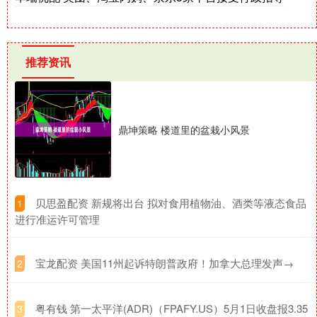
推荐资讯
鼎坤策略 楼道里的盆栽小风景
​贝思盈配资 新规将出台 拟对食用植物油、酒类等液态食品
1
进行准运许可管理
​宝龙配资 美国11州起诉特朗普政府！加拿大总理发声→
2
​粤有钱 第一太平洋(ADR)（FPAFY.US）5月1日收盘报3.35
3