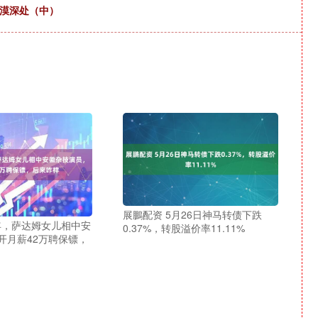
大漠深处（中）
展鵬配资 5月26日神马转债下跌
5年，萨达姆女儿相中安
0.37%，转股溢价率11.11%
开月薪42万聘保镖，