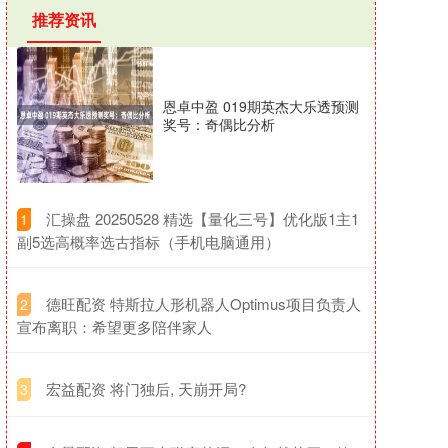
推荐资讯
恩卓中盈 019期英杰大乐透预测
奖号：奇偶比分析
​汇操盘 20250528 精选【量化三号】优化版1主1
1
副5选高概率选古指标（手机电脑通用）
​德旺配资 特斯拉人形机器人Optimus项目负责人
2
宣布离职：希望更多陪伴家人
​宏益配资 将门独后, 天崩开局?
3