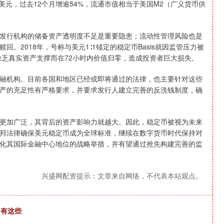
元，过去12个月增逾54%，流通市值相当于美国M2（广义货币供
行机构的储备资产透明度不足是重要隐患；流动性管理风险也是
。2018年，号称与美元1∶1锚定的稳定币Basis就因监管压力被
构缺乏真实资产支撑而在72小时内价值归零，造成投资者巨大损失。
机构。目前各国和地区已经或即将通过的法律，也主要针对这些
产的充足性有严格要求，并要求发行人建立完善的反洗钱制度，确
加广泛，其背后的资产影响力就越大。因此，稳定币被视为未来
邦法律确保美元稳定币成为全球标准，继续在数字货币时代保持对
化其国际金融中心地位的战略举措，并有望通过抢先构建完善的监
兴盛网配资提示：文章来自网络，不代表本站观点。
司有这些