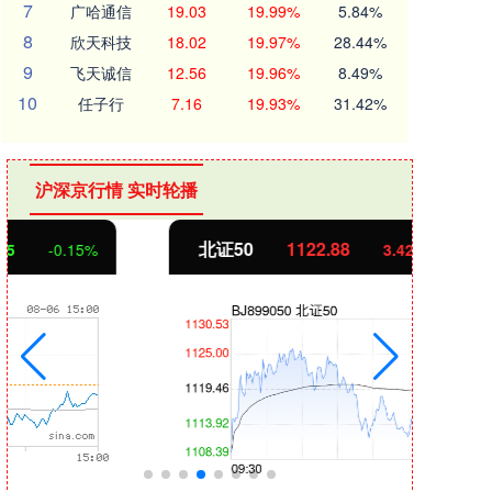
7
广哈通信
19.03
19.99%
5.84%
8
欣天科技
18.02
19.97%
28.44%
9
飞天诚信
12.56
19.96%
8.49%
10
任子行
7.16
19.93%
31.42%
沪深京行情 实时轮播
北证50
1122.88
创业
3.42
0.30%