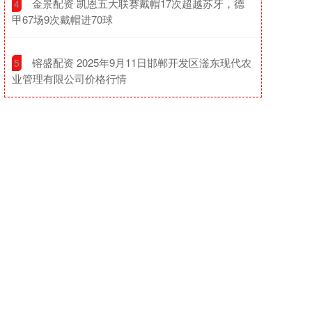
​金景配资 凯恩五大联赛戴帽17次超越苏牙，德
4
甲67场9次戴帽进70球
​镕盛配资 2025年9月11日邯郸开发区滏东现代农
5
业管理有限公司价格行情