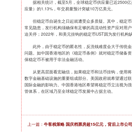
据相关统计，截至5月，全球稳定币供应量已近2500亿美
应量）的1.13%，年交易量预计突破10万亿美元。
但稳定币自诞生之日起就遭受众多质疑。其中，稳定币发
常见隐患，发行机构须确保有足够的高流动性资产应对用户赎回
迫关停；2022年，和美元挂钩的稳定币UST因为发行机
此外，由于稳定币的匿名性，反洗钱难度会大于传统金融
问题。如中国香港地区的《稳定币条例》就对稳定币储备资
保稳定币不被用于非法金融活动。
从更高层面看宏融信，如果稳定币和法币挂钩，使用将更
数字金融基础设施的重要组成部分。美国政府就希望通过联
国际金融的影响力。中国香港地区希望将稳定币立法视为强
管体系，在区域乃至全球稳定币发展中占据主动。
上一篇：
牛客栈策略 国庆档票房超15亿元，背后上市公