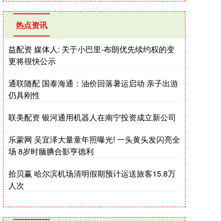
热点资讯
益配资 媒体人: 关于小巴里-布朗优先续约权的变
更将很快公示
通联随配 国泰海通：油价回落暑运启动 亲子出游
仍具刚性
联美配资 银河通用机器人在南宁投资成立新公司
乐蒙网 吴宜泽大量童年照曝光! 一头黄头发闪亮全
场 8岁时腼腆合影亨德利
拾贝赢 哈尔滨机场清明假期预计运送旅客15.8万
人次