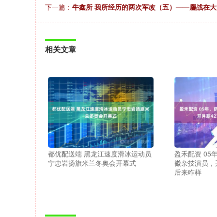
下一篇：
牛鑫所 我所经历的两次军改（五）——鏖战在
相关文章
都优配送端 黑龙江速度滑冰运动员
盈禾配资 0
宁忠岩扬旗米兰冬奥会开幕式
徽杂技演员，
后来咋样