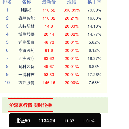
排名
名称
最新价
涨幅
换手率
1
N展芯
116.52
396.89%
79.39%
2
锐翔智能
110.02
20.21%
16.80%
3
志特新材
14.8
20.03%
14.18%
4
博腾股份
20.44
20.02%
14.77%
5
近岸蛋白
46.72
20.01%
5.62%
6
毕得医药
61.6
20.01%
6.12%
7
五洲医疗
83.62
20.01%
18.37%
8
耐科装备
49.67
20.01%
6.83%
9
一博科技
53.33
20.01%
17.26%
10
方邦股份
146.16
20.00%
7.68%
沪深京行情 实时轮播
北证50
1134.24
创业
11.37
1.01%