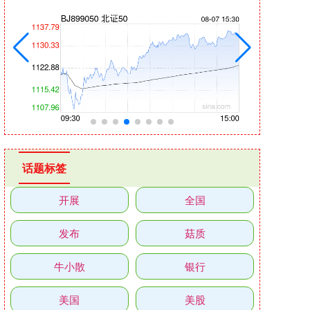
话题标签
开展
全国
发布
菇质
牛小散
银行
美国
美股