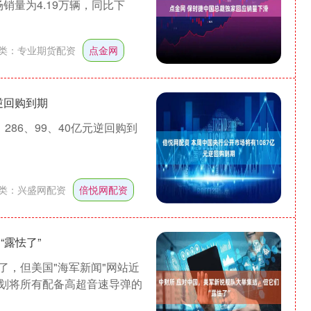
场销量为4.19万辆，同比下
类：
专业期货配资
点金网
逆回购到期
286、99、40亿元逆回购到
类：
兴盛网配资
倍悦网配资
露怯了”
了，但美国"海军新闻"网站近
划将所有配备高超音速导弹的