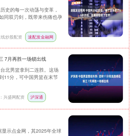
界历史的每一次动荡与变革，
如同双刃剑，既带来伤痛也孕
在线炒股配资
速配发金融网
三 7月再胜一场锁出线
中国台北男篮拿到二连胜。这场
到11分，可中国男篮在末节
：
兴盛网配资
泸深通
沪深300
4694.44
1.42%
43.13
0.93%
据显示点金网，其2025年全球