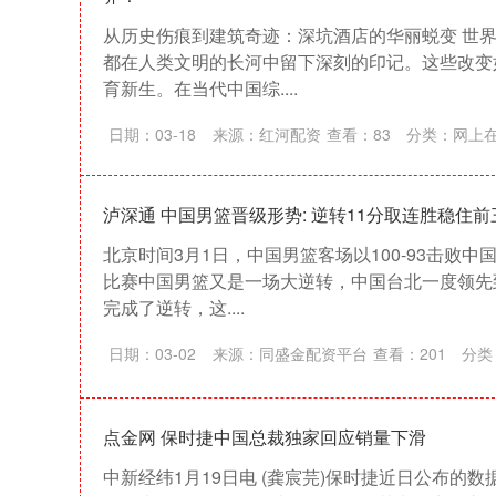
从历史伤痕到建筑奇迹：深坑酒店的华丽蜕变 世
都在人类文明的长河中留下深刻的印记。这些改变
育新生。在当代中国综....
日期：03-18
来源：红河配资
查看：
83
分类：
网上
泸深通 中国男篮晋级形势: 逆转11分取连胜稳住前
北京时间3月1日，中国男篮客场以100-93击败
比赛中国男篮又是一场大逆转，中国台北一度领先
完成了逆转，这....
日期：03-02
来源：同盛金配资平台
查看：
201
分类
点金网 保时捷中国总裁独家回应销量下滑
深证成指
14311.01
39.68
1.02%
200.89
中新经纬1月19日电 (龚宸芫)保时捷近日公布的数