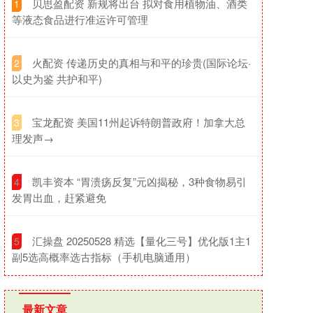
​贝思盈配资 新规将出台 拟对食用植物油、酒类
1
等液态食品进行准运许可管理
​火配资 传递历史的真相与和平的珍贵(国际论坛·
2
以史为鉴 共护和平)
​宝龙配资 美国11州起诉特朗普政府！加拿大总
3
理发声→
​凯丰资本 “胃溃疡反复”元凶揭秘，3种食物易引
4
发胃出血，赶紧避免
​汇操盘 20250528 精选【量化三号】优化版1主1
5
副5选高概率选古指标（手机电脑通用）
最新文章