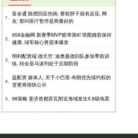
富余通 陈熠回应伤病: 赛前脖子就有反应, 网
1、
友: 那叫医疗暂停是商量好的
658金融网 新赛季MVP赔率第6! 塔图姆若保持
2、
健康, 绿军核心将迎来爆发
明利配资端 德天空: 迪奥曼德归队参加季前训
3、
练, 转会皇马谈判处于后期阶段
益配资 媒体人: 关于小巴里-布朗优先续约权的
4、
变更将很快公示
98策略 斐济首都苏瓦附近海域发生5.8级地震
5、